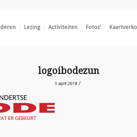
ederen
Lezing
Activiteiten
Fotos’
Kaartverk
logoibodezun
/
3 april 2018