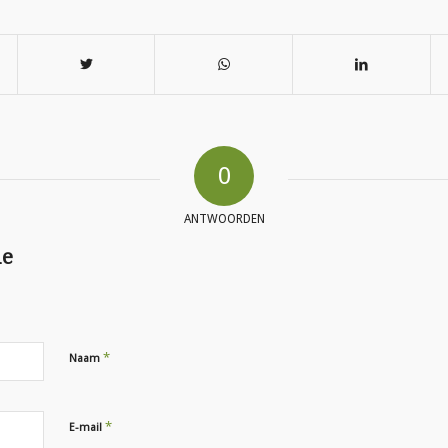
0
ANTWOORDEN
ie
*
Naam
*
E-mail